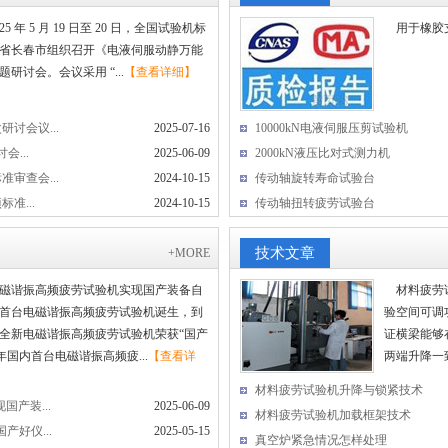
年 5 月 19 日至 20 日，全国试验机标
用于橡胶
省长春市组织召开《电液伺服动静万能
研讨会。会议采用 “...
【查看详细】
讨会议...
2025-07-16
10000kN电液伺服压剪试验机
...
2025-06-09
2000kN液压比对式测力机
审查会...
2024-10-15
传动轴旋转寿命试验台
准...
2024-10-15
传动轴扭转疲劳试验台
技术文章
+MORE
磁谐振高频疲劳试验机实现国产装备自
材料疲劳试
国内首台电磁谐振高频疲劳试验机诞生，到
验空间可调
代全新电磁谐振高频疲劳试验机荣获“国产
证横梁能够
5年国内首台电磁谐振高频疲...
【查看详
两端升降一
材料疲劳试验机升降与锁紧技术
产装...
2025-06-09
材料疲劳试验机加载框架技术
好仪...
2025-05-15
真空炉紧急情况怎样处理