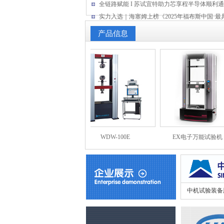
全链路赋能 I 苏试宜特助力芯享程半导体顺利通过A
实力入选｜海塞姆上榜《2025年福布斯中国·最具投
产品信息
代龙900动静伺服控...
WDW-100E
EX电子万能试验机
中机试验装备股