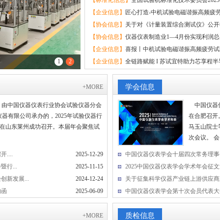
【标准化信息】
全国试验机标准化技术委员会2025年
【企业信息】
匠心打造-中机试验电磁谐振高频疲劳
【协会信息】
关于对《计量装置综合测试仪》公开
【协会信息】
仪器仪表制造业1—4月份实现利润总额2 5
【企业信息】
喜报丨中机试验电磁谐振高频疲劳试验
1
2
【企业信息】
全链路赋能 I 苏试宜特助力芯享程半导
学会信息
+MORE
25日，由中国仪器仪表行业协会试验仪器分会
中国仪器仪
器有限公司承办的，2025年试验仪器行
在合肥召开
在山东莱州成功召开。本届年会聚焦试
马玉山院士
次会议。 会..
...
2025-12-29
中国仪器仪表学会十届四次常务理事
行...
2025-11-15
2025中国仪器仪表学会学术年会征
新发展...
2024-12-24
关于征集科学仪器产业链上游供应商
的函
2025-06-09
中国仪器仪表学会第十次会员代表大
质检信息
+MORE